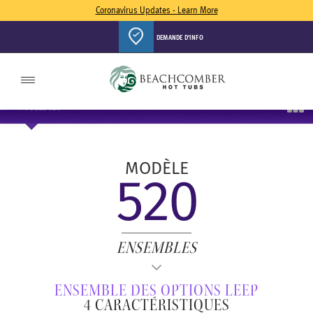
Coronavirus Updates - Learn More
DEMANDE D'INFO
Toggle
navigation
Toggle
MODÈLE
520
navigati
MODÈLE
520
ENSEMBLES
ENSEMBLE DES OPTIONS LEEP
4 CARACTÉRISTIQUES