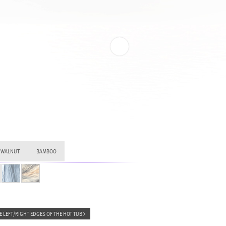
WALNUT
BAMBOO
E LEFT/RIGHT EDGES OF THE HOT TUB