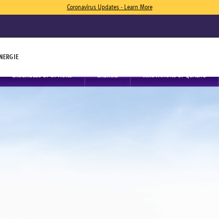
Coronavirus Updates - Learn More
NERGIE
ENSEMBLES ET OPTIONS
ÉNERGIE
INNOVATIONS ET QUALITÉ