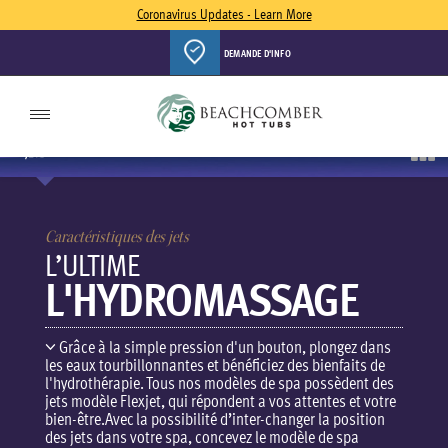
Coronavirus Updates - Learn More
DEMANDE D'INFO
Toggle
navigation
JETS
Caractéristiques des jets
L’ULTIME
L'HYDROMASSAGE
Grâce à la simple pression d'un bouton, plongez dans
les eaux tourbillonnantes et bénéficiez des bienfaits de
l'hydrothérapie. Tous nos modèles de spa possèdent des
jets modèle Flexjet, qui répondent a vos attentes et votre
bien-être.Avec la possibilité d’inter-changer la position
des jets dans votre spa, concevez le modèle de spa