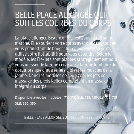
BELLE PLACE ALLONGEE QUI
SUIT LES COURBES DU CORPS
La place allongée Beachcomber est sans pareil sur le
marché. Elle soutient votre corps avec douceur, tout en
vous permettant de bouger librement sur le siège et
utilise votre flottabilité pour vous détendre. Selon le
modèle, les Flexjets sont placées stratégiquement pour
vous masser de la zone cervicale à la zone lombaire du
dos, alors que d’autres jets ciblent les muscles de la
jambe. Dans les modèles de série 700, les jets de
massage des pieds Reflex complètent un massage
intégral du corps.
Disponible avec les modèles : 740, 740 SLB, 725, 725 SLB, 715, 715
SLB, 550, 350
BELLE PLACE ALLONGEE SUIT LES COURBES DU CORPS